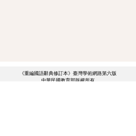
《重編國語辭典修訂本》臺灣學術網路第六版
中華民國教育部版權所有
:::
個資法及隱私聲明
|
辭典公眾授權網
|
意見交流
|
網網相連
三峽總院區地址：新北市三峽區三樹路2號、
︿
臺北院區地址：臺北市大安區和平東路一段179號、