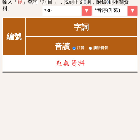
輸入「
」查詢「詞目 」，找到正文
0
則，附錄
0
則相關資
䚠
料。
字詞
編號
音讀
注音
漢語拼音
查無資料