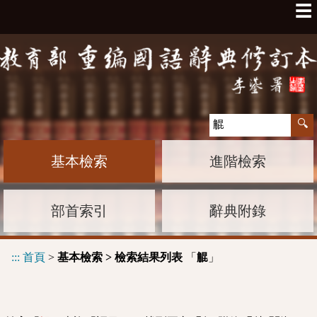
☰
基本檢索
進階檢索
部首索引
辭典附錄
:::
首頁
>
基本檢索 > 檢索結果列表
「
」
䚠