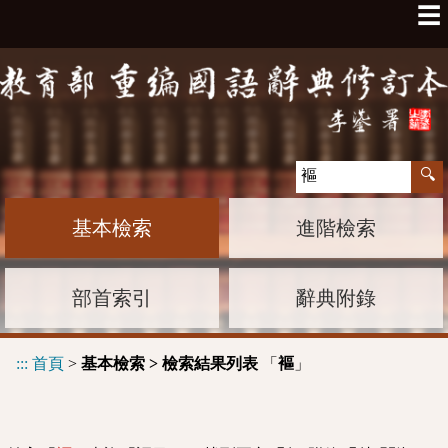
☰
基本檢索
進階檢索
部首索引
辭典附錄
:::
首頁
>
基本檢索 > 檢索結果列表
「
」
䙔