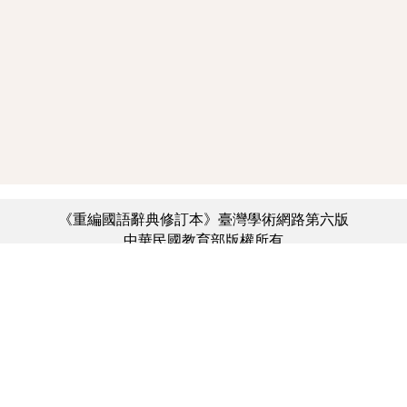
《重編國語辭典修訂本》臺灣學術網路第六版
中華民國教育部版權所有
:::
個資法及隱私聲明
|
辭典公眾授權網
|
意見交流
|
網網相連
三峽總院區地址：新北市三峽區三樹路2號、
︿
臺北院區地址：臺北市大安區和平東路一段179號、