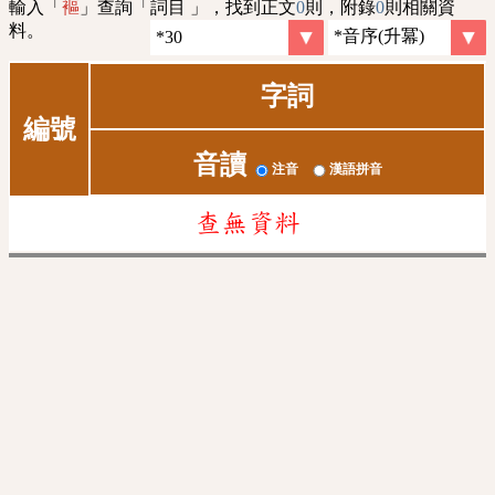
輸入「
」查詢「詞目 」，找到正文
0
則，附錄
0
則相關資
䙔
料。
字詞
編號
音讀
注音
漢語拼音
查無資料