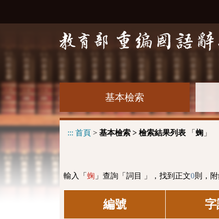
基本檢索
:::
首頁
>
基本檢索 > 檢索結果列表
「
」
䗇
輸入「
」查詢「詞目 」，找到正文
0
則，附
䗇
編號
字