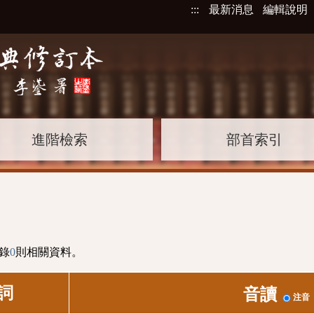
:::
最新消息
編輯說明
進階檢索
部首索引
錄
0
則相關資料。
詞
音讀
注音