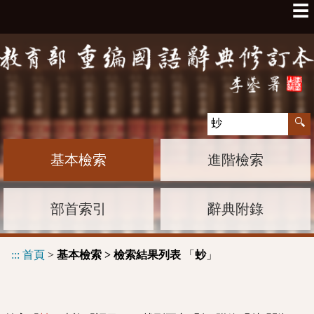
☰
基本檢索
進階檢索
部首索引
辭典附錄
:::
首頁
>
基本檢索 > 檢索結果列表
「
」
䖢