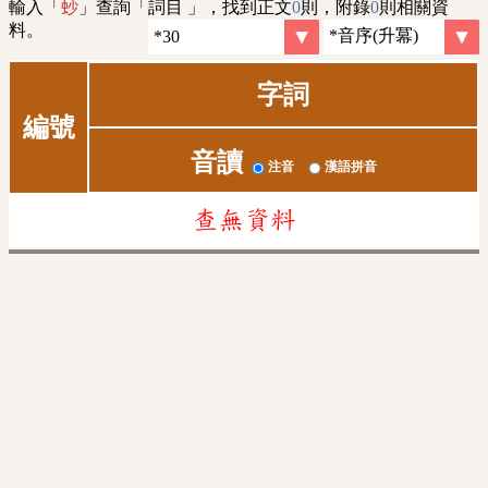
輸入「
」查詢「詞目 」，找到正文
0
則，附錄
0
則相關資
䖢
料。
字詞
編號
音讀
注音
漢語拼音
查無資料