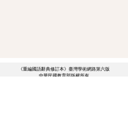
《重編國語辭典修訂本》臺灣學術網路第六版
中華民國教育部版權所有
:::
個資法及隱私聲明
|
辭典公眾授權網
|
意見交流
|
網網相連
三峽總院區地址：新北市三峽區三樹路2號、
︿
臺北院區地址：臺北市大安區和平東路一段179號、