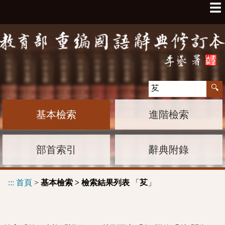
☰
基本檢索
進階檢索
部首索引
辭典附錄
:::
首頁
>
基本檢索 > 檢索結果列表
「
」
䒘