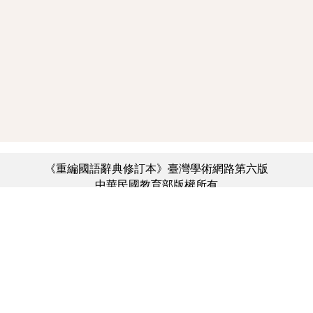
《重編國語辭典修訂本》臺灣學術網路第六版
中華民國教育部版權所有
:::
個資法及隱私聲明
|
辭典公眾授權網
|
意見交流
|
網網相連
三峽總院區地址：新北市三峽區三樹路2號、
︿
臺北院區地址：臺北市大安區和平東路一段179號、