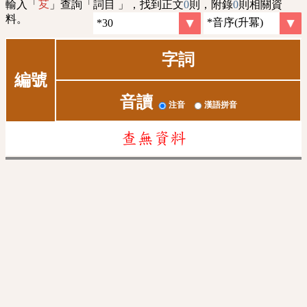
輸入「
」查詢「詞目 」，找到正文
0
則，附錄
0
則相關資
䒘
料。
字詞
編號
音讀
注音
漢語拼音
查無資料