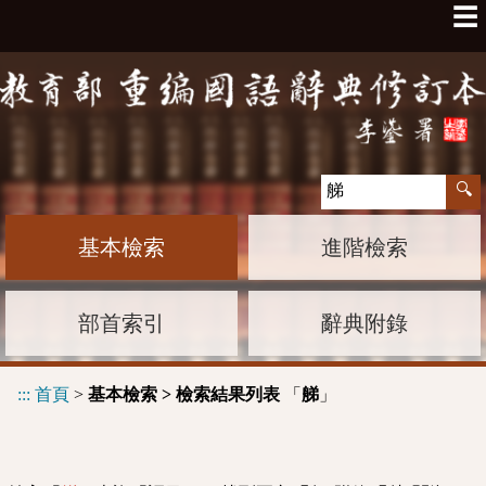
☰
基本檢索
進階檢索
部首索引
辭典附錄
:::
首頁
>
基本檢索 > 檢索結果列表
「
」
䑯