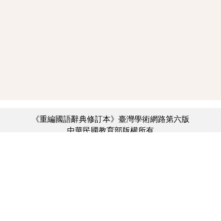
《重編國語辭典修訂本》臺灣學術網路第六版
中華民國教育部版權所有
:::
個資法及隱私聲明
|
辭典公眾授權網
|
意見交流
|
網網相連
三峽總院區地址：新北市三峽區三樹路2號、
︿
臺北院區地址：臺北市大安區和平東路一段179號、