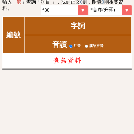
輸入「
」查詢「詞目 」，找到正文
0
則，附錄
0
則相關資
䑯
料。
字詞
編號
音讀
注音
漢語拼音
查無資料