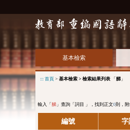
基本檢索
:::
首頁
>
基本檢索 > 檢索結果列表
「
」
䑯
輸入「
」查詢「詞目 」，找到正文
0
則，附
䑯
編號
字