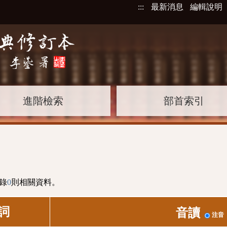
:::
最新消息
編輯說明
進階檢索
部首索引
錄
0
則相關資料。
詞
音讀
注音