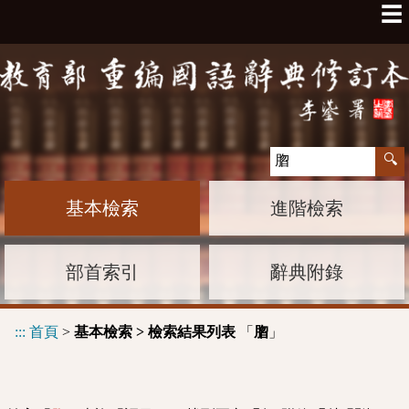
☰
基本檢索
進階檢索
部首索引
辭典附錄
:::
首頁
>
基本檢索 > 檢索結果列表
「
」
䐇