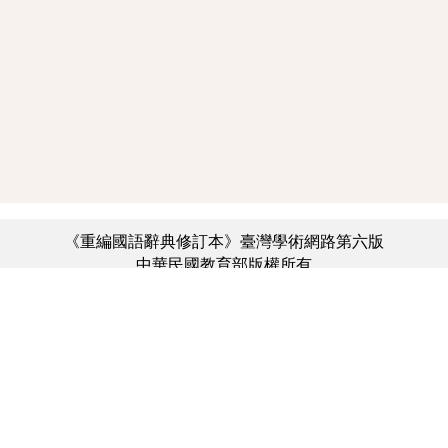
《重編國語辭典修訂本》臺灣學術網路第六版
中華民國教育部版權所有
:::
個資法及隱私聲明
|
辭典公眾授權網
|
意見交流
|
網網相連
三峽總院區地址：新北市三峽區三樹路2號、
︿
臺北院區地址：臺北市大安區和平東路一段179號、