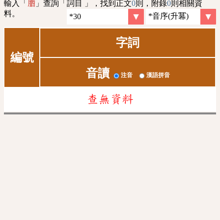
輸入「
」查詢「詞目 」，找到正文
0
則，附錄
0
則相關資
䐇
料。
字詞
編號
音讀
注音
漢語拼音
查無資料