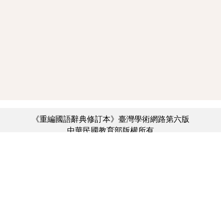
《重編國語辭典修訂本》臺灣學術網路第六版
中華民國教育部版權所有
:::
個資法及隱私聲明
|
辭典公眾授權網
|
意見交流
|
網網相連
三峽總院區地址：新北市三峽區三樹路2號、
︿
臺北院區地址：臺北市大安區和平東路一段179號、