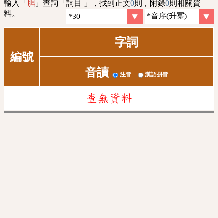
輸入「
」查詢「詞目 」，找到正文
0
則，附錄
0
則相關資
䏪
料。
字詞
編號
音讀
注音
漢語拼音
查無資料