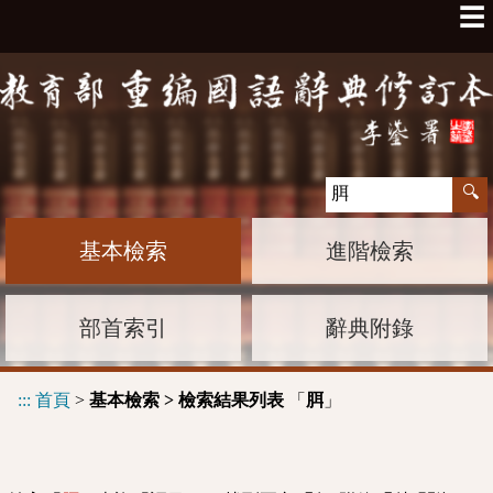
☰
基本檢索
進階檢索
部首索引
辭典附錄
:::
首頁
>
基本檢索 > 檢索結果列表
「
」
䏪