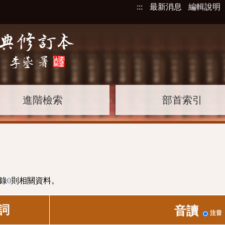
:::
最新消息
編輯說明
進階檢索
部首索引
錄
0
則相關資料。
詞
音讀
注音