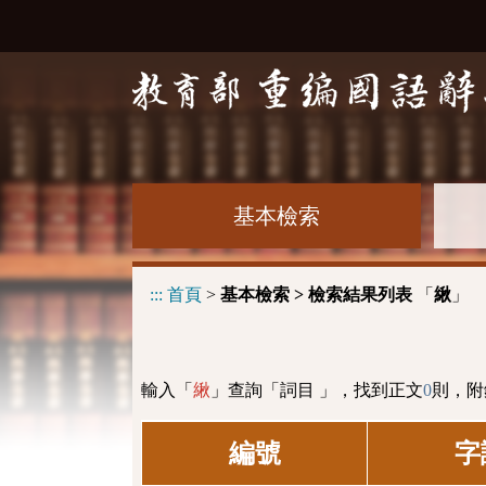
基本檢索
:::
首頁
>
基本檢索 > 檢索結果列表
「
」
䋺
輸入「
」查詢「詞目 」，找到正文
0
則，附
䋺
編號
字