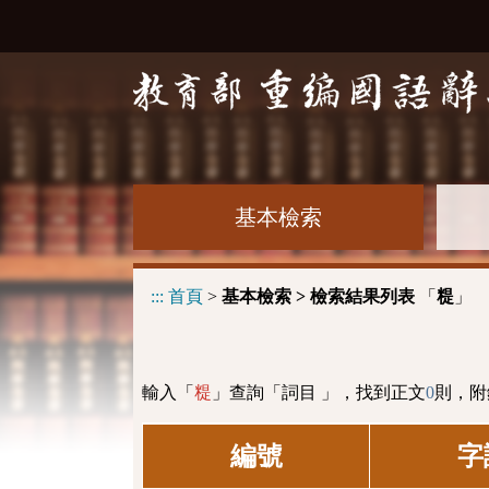
基本檢索
:::
首頁
>
基本檢索 > 檢索結果列表
「
」
䊓
輸入「
」查詢「詞目 」，找到正文
0
則，附
䊓
編號
字