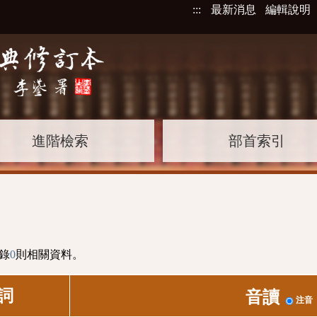
:::
最新消息
編輯說明
進階檢索
部首索引
錄
0
則相關資料。
詞
音讀
注音