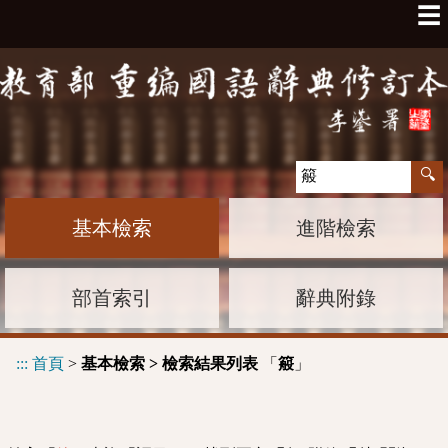
☰
基本檢索
進階檢索
部首索引
辭典附錄
:::
首頁
>
基本檢索 > 檢索結果列表
「
」
䈲