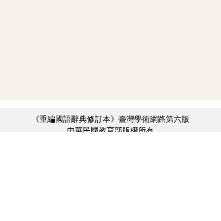
《重編國語辭典修訂本》臺灣學術網路第六版
中華民國教育部版權所有
:::
個資法及隱私聲明
|
辭典公眾授權網
|
意見交流
|
網網相連
三峽總院區地址：新北市三峽區三樹路2號、
︿
臺北院區地址：臺北市大安區和平東路一段179號、