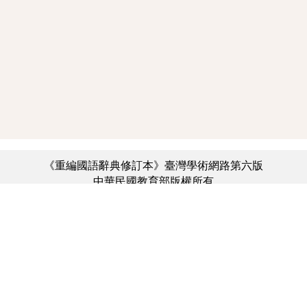
《重編國語辭典修訂本》臺灣學術網路第六版
中華民國教育部版權所有
:::
個資法及隱私聲明
|
辭典公眾授權網
|
意見交流
|
網網相連
三峽總院區地址：新北市三峽區三樹路2號、
︿
臺北院區地址：臺北市大安區和平東路一段179號、