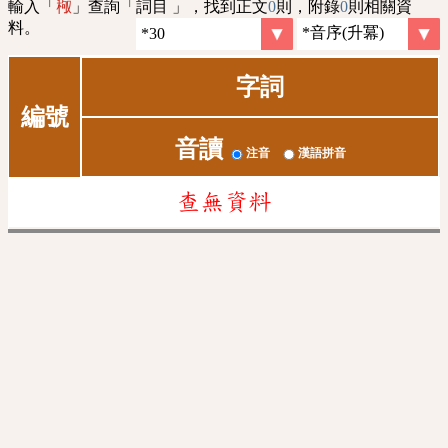
輸入「
」查詢「詞目 」，找到正文
0
則，附錄
0
則相關資
䅓
料。
字詞
編號
音讀
注音
漢語拼音
查無資料