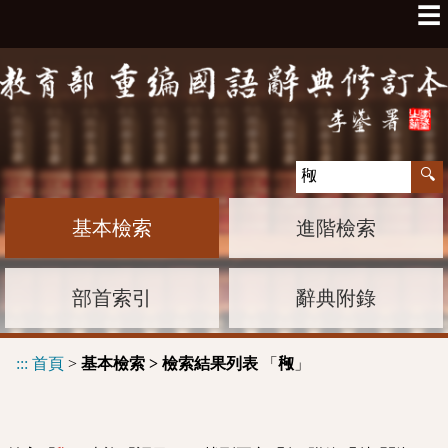
☰
基本檢索
進階檢索
部首索引
辭典附錄
:::
首頁
>
基本檢索 > 檢索結果列表
「
」
䅓