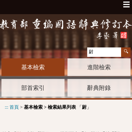
☰
基本檢索
進階檢索
部首索引
辭典附錄
:::
首頁
>
基本檢索 > 檢索結果列表
「
」
㷉