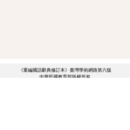
《重編國語辭典修訂本》臺灣學術網路第六版
中華民國教育部版權所有
:::
個資法及隱私聲明
|
辭典公眾授權網
|
意見交流
|
網網相連
三峽總院區地址：新北市三峽區三樹路2號、
︿
臺北院區地址：臺北市大安區和平東路一段179號、