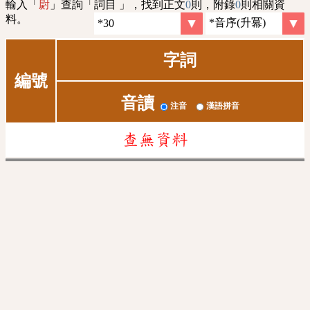
輸入「
」查詢「詞目 」，找到正文
0
則，附錄
0
則相關資
㷉
料。
字詞
編號
音讀
注音
漢語拼音
查無資料