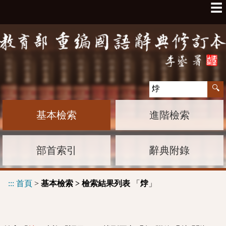
☰
基本檢索
進階檢索
部首索引
辭典附錄
:::
首頁
>
基本檢索 > 檢索結果列表
「
」
㶿