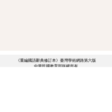
《重編國語辭典修訂本》臺灣學術網路第六版
中華民國教育部版權所有
:::
個資法及隱私聲明
|
辭典公眾授權網
|
意見交流
|
網網相連
三峽總院區地址：新北市三峽區三樹路2號、
︿
臺北院區地址：臺北市大安區和平東路一段179號、