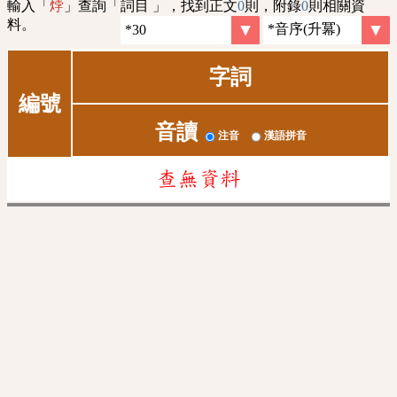
輸入「
」查詢「詞目 」，找到正文
0
則，附錄
0
則相關資
㶿
料。
字詞
編號
音讀
注音
漢語拼音
查無資料