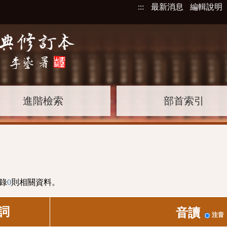
:::
最新消息
編輯說明
進階檢索
部首索引
錄
0
則相關資料。
詞
音讀
注音