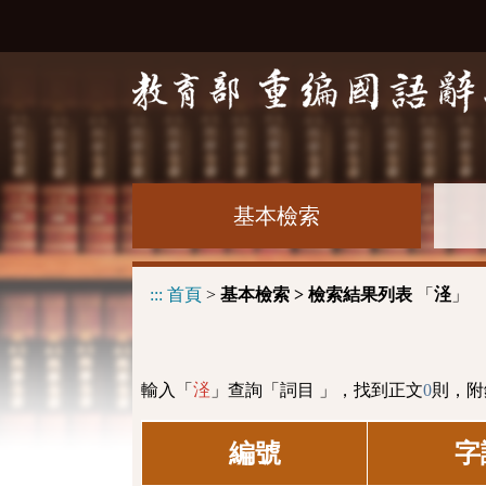
基本檢索
:::
首頁
>
基本檢索 > 檢索結果列表
「
」
㳗
輸入「
」查詢「詞目 」，找到正文
0
則，附
㳗
編號
字