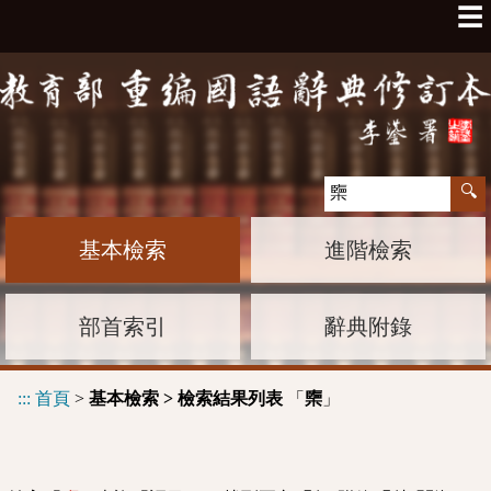
☰
基本檢索
進階檢索
部首索引
辭典附錄
:::
首頁
>
基本檢索 > 檢索結果列表
「
」
㯺