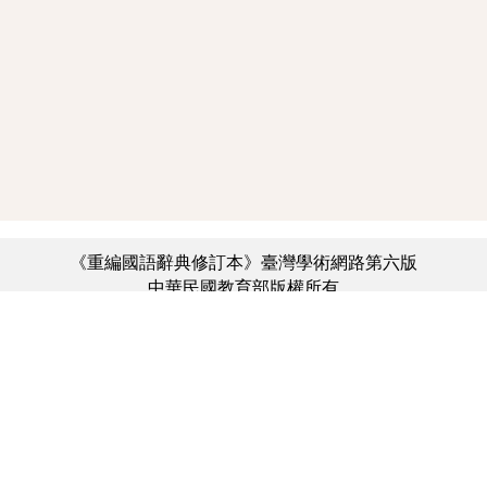
《重編國語辭典修訂本》臺灣學術網路第六版
中華民國教育部版權所有
:::
個資法及隱私聲明
|
辭典公眾授權網
|
意見交流
|
網網相連
三峽總院區地址：新北市三峽區三樹路2號、
︿
臺北院區地址：臺北市大安區和平東路一段179號、