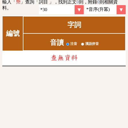
輸入「
」查詢「詞目 」，找到正文
0
則，附錄
0
則相關資
㯺
料。
字詞
編號
音讀
注音
漢語拼音
查無資料