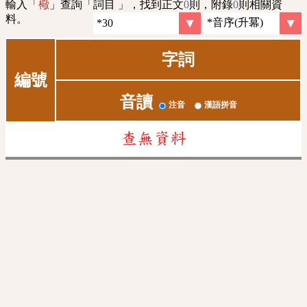
輸入「
」查詢「詞目 」，找到正文
0
則，附錄
0
則相關資
㯳
料。
字詞
編號
音讀
注音
漢語拼音
查無資料