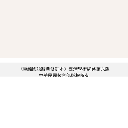
《重編國語辭典修訂本》臺灣學術網路第六版
中華民國教育部版權所有
:::
個資法及隱私聲明
|
辭典公眾授權網
|
意見交流
|
網網相連
三峽總院區地址：新北市三峽區三樹路2號、
︿
臺北院區地址：臺北市大安區和平東路一段179號、