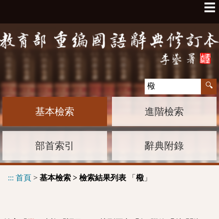
☰
基本檢索
進階檢索
部首索引
辭典附錄
:::
首頁
>
基本檢索 > 檢索結果列表
「
」
㯳