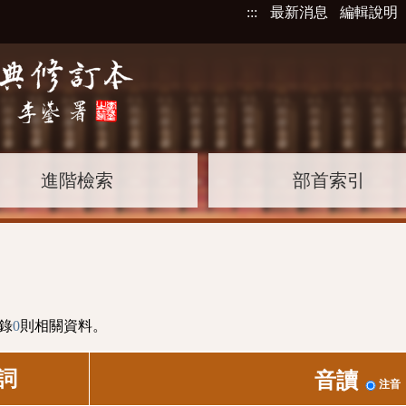
:::
最新消息
編輯說明
進階檢索
部首索引
錄
0
則相關資料。
詞
音讀
注音