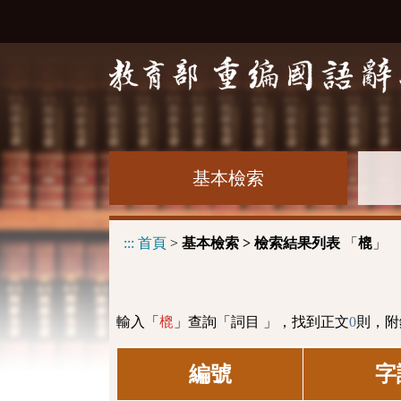
基本檢索
:::
首頁
>
基本檢索 > 檢索結果列表
「
」
㮰
輸入「
」查詢「詞目 」，找到正文
0
則，附
㮰
編號
字