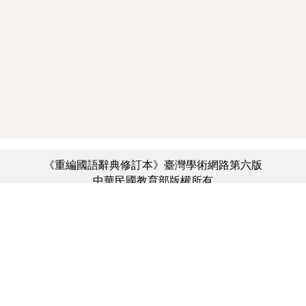
《重編國語辭典修訂本》臺灣學術網路第六版
中華民國教育部版權所有
:::
個資法及隱私聲明
|
辭典公眾授權網
|
意見交流
|
網網相連
三峽總院區地址：新北市三峽區三樹路2號、
︿
臺北院區地址：臺北市大安區和平東路一段179號、