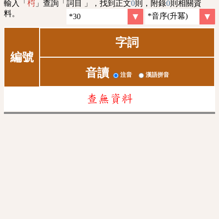
輸入「
」查詢「詞目 」，找到正文
0
則，附錄
0
則相關資
㭩
料。
字詞
編號
音讀
注音
漢語拼音
查無資料