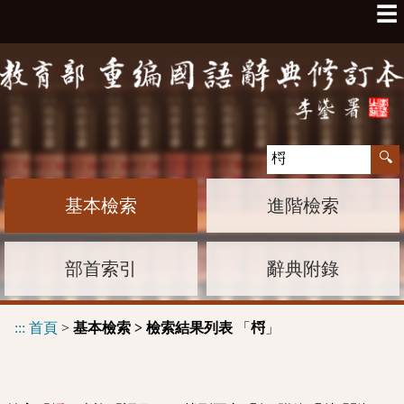
☰
基本檢索
進階檢索
部首索引
辭典附錄
:::
首頁
>
基本檢索 > 檢索結果列表
「
」
㭩