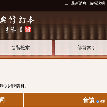
:::
最新消息
編輯說明
進階檢索
部首索引
錄
0
則相關資料。
詞
音讀
注音