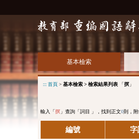
基本檢索
:::
首頁
>
基本檢索 > 檢索結果列表
「
」
㨠
輸入「
」查詢「詞目 」，找到正文
0
則，附
㨠
編號
字