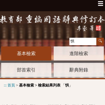
☰
基本檢索
進階檢索
部首索引
辭典附錄
:::
首頁
>
基本檢索 > 檢索結果列表
「
」
㤨