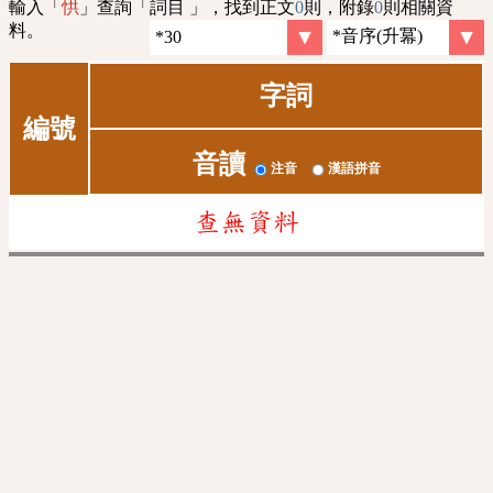
輸入「
」查詢「詞目 」，找到正文
0
則，附錄
0
則相關資
㤨
料。
字詞
編號
音讀
注音
漢語拼音
查無資料