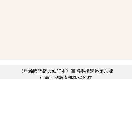
《重編國語辭典修訂本》臺灣學術網路第六版
中華民國教育部版權所有
:::
個資法及隱私聲明
|
辭典公眾授權網
|
意見交流
|
網網相連
三峽總院區地址：新北市三峽區三樹路2號、
︿
臺北院區地址：臺北市大安區和平東路一段179號、