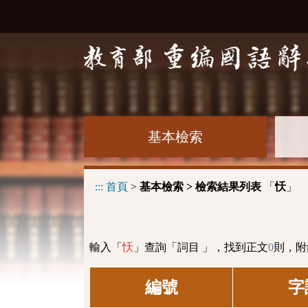
基本檢索
:::
首頁
>
基本檢索 > 檢索結果列表
「
」
㤇
輸入「
」查詢「詞目 」，找到正文
0
則，附
㤇
編號
字