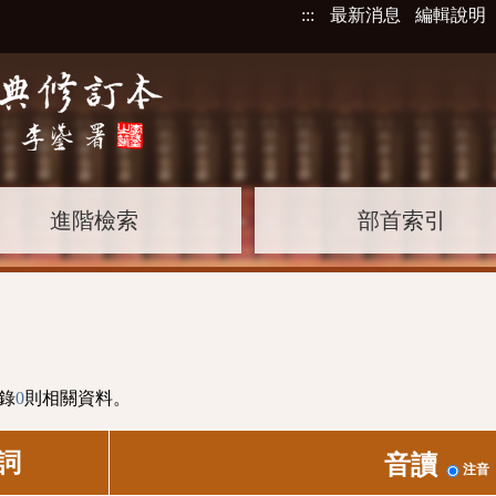
:::
最新消息
編輯說明
進階檢索
部首索引
錄
0
則相關資料。
詞
音讀
注音