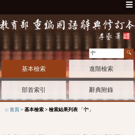
☰
基本檢索
進階檢索
部首索引
辭典附錄
:::
首頁
>
基本檢索 > 檢索結果列表
「
」
㣺