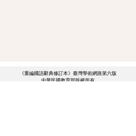
《重編國語辭典修訂本》臺灣學術網路第六版
中華民國教育部版權所有
:::
個資法及隱私聲明
|
辭典公眾授權網
|
意見交流
|
網網相連
三峽總院區地址：新北市三峽區三樹路2號、
︿
臺北院區地址：臺北市大安區和平東路一段179號、