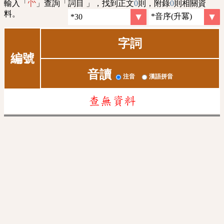
輸入「
」查詢「詞目 」，找到正文
0
則，附錄
0
則相關資
㣺
料。
字詞
編號
音讀
注音
漢語拼音
查無資料