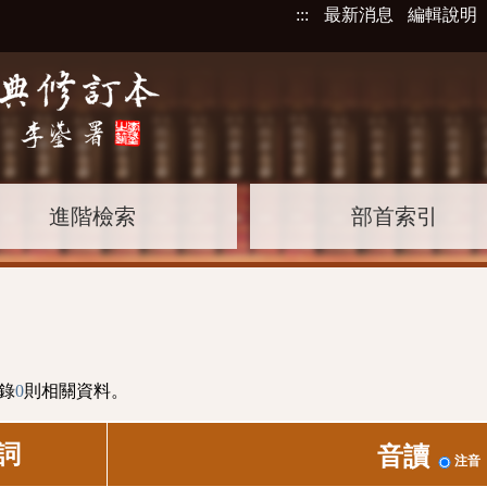
:::
最新消息
編輯說明
進階檢索
部首索引
錄
0
則相關資料。
詞
音讀
注音