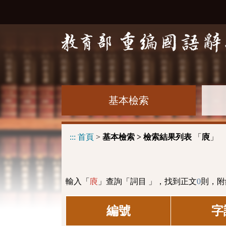
基本檢索
:::
首頁
>
基本檢索 > 檢索結果列表
「
」
㢃
輸入「
」查詢「詞目 」，找到正文
0
則，附
㢃
編號
字