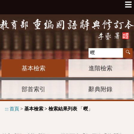
☰
基本檢索
進階檢索
部首索引
辭典附錄
:::
首頁
>
基本檢索 > 檢索結果列表
「
」
㟅