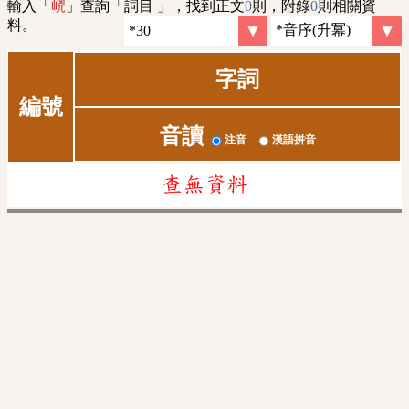
輸入「
」查詢「詞目 」，找到正文
0
則，附錄
0
則相關資
㟅
料。
字詞
編號
音讀
注音
漢語拼音
查無資料