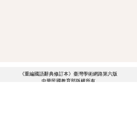
《重編國語辭典修訂本》臺灣學術網路第六版
中華民國教育部版權所有
:::
個資法及隱私聲明
|
辭典公眾授權網
|
意見交流
|
網網相連
三峽總院區地址：新北市三峽區三樹路2號、
︿
臺北院區地址：臺北市大安區和平東路一段179號、