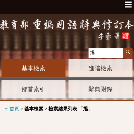
☰
基本檢索
進階檢索
部首索引
辭典附錄
:::
首頁
>
基本檢索 > 檢索結果列表
「
」
㞁