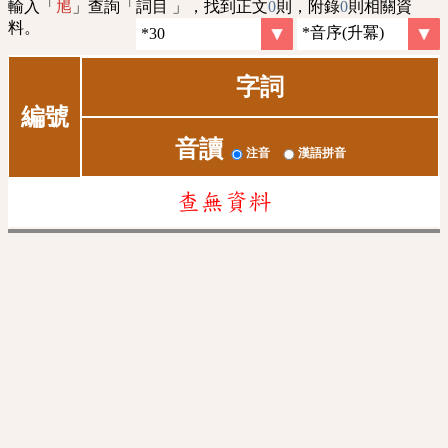
輸入「
」查詢「詞目 」，找到正文
0
則，附錄
0
則相關資
㞁
料。
字詞
編號
音讀
注音
漢語拼音
查無資料