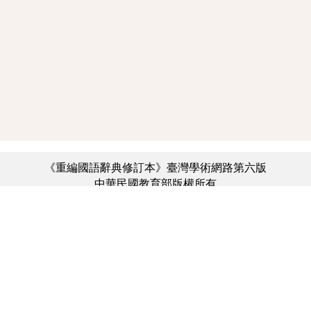
《重編國語辭典修訂本》臺灣學術網路第六版
中華民國教育部版權所有
:::
個資法及隱私聲明
|
辭典公眾授權網
|
意見交流
|
網網相連
三峽總院區地址：新北市三峽區三樹路2號、
︿
臺北院區地址：臺北市大安區和平東路一段179號、