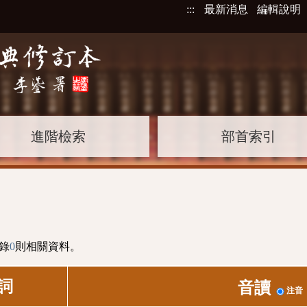
:::
最新消息
編輯說明
進階檢索
部首索引
錄
0
則相關資料。
詞
音讀
注音