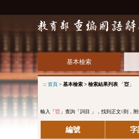
基本檢索
:::
首頁
>
基本檢索 > 檢索結果列表
「
」
㝞
輸入「
」查詢「詞目 」，找到正文
0
則，附
㝞
編號
字