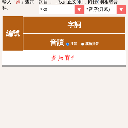
輸入「
」查詢「詞目 」，找到正文
0
則，附錄
0
則相關資
㛪
料。
字詞
編號
音讀
注音
漢語拼音
查無資料