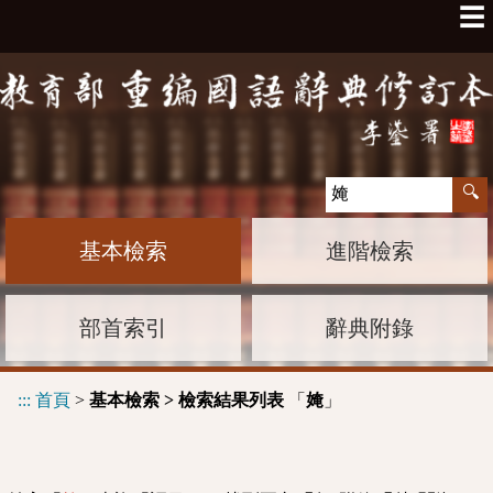
☰
基本檢索
進階檢索
部首索引
辭典附錄
:::
首頁
>
基本檢索 > 檢索結果列表
「
」
㛪