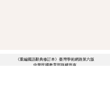
《重編國語辭典修訂本》臺灣學術網路第六版
中華民國教育部版權所有
:::
個資法及隱私聲明
|
辭典公眾授權網
|
意見交流
|
網網相連
三峽總院區地址：新北市三峽區三樹路2號、
︿
臺北院區地址：臺北市大安區和平東路一段179號、