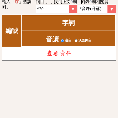
輸入「
」查詢「詞目 」，找到正文
0
則，附錄
0
則相關資
㙮
料。
字詞
編號
音讀
注音
漢語拼音
查無資料