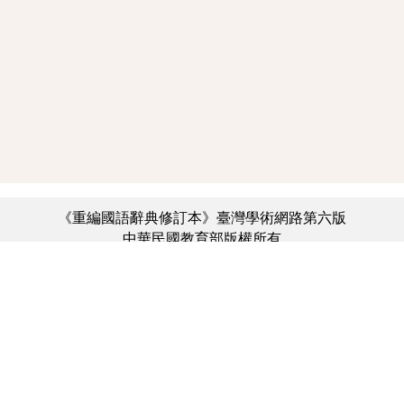
《重編國語辭典修訂本》臺灣學術網路第六版
中華民國教育部版權所有
:::
個資法及隱私聲明
|
辭典公眾授權網
|
意見交流
|
網網相連
三峽總院區地址：新北市三峽區三樹路2號、
︿
臺北院區地址：臺北市大安區和平東路一段179號、