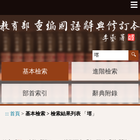
☰
基本檢索
進階檢索
部首索引
辭典附錄
:::
首頁
>
基本檢索 > 檢索結果列表
「
」
㙮