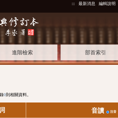
:::
最新消息
編輯說明
進階檢索
部首索引
錄
0
則相關資料。
詞
音讀
注音