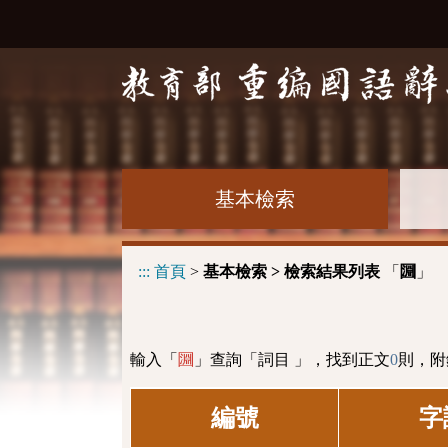
基本檢索
:::
首頁
>
基本檢索 > 檢索結果列表
「
」
㘤
輸入「
」查詢「詞目 」，找到正文
0
則，附
㘤
編號
字