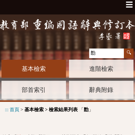
☰
基本檢索
進階檢索
部首索引
辭典附錄
:::
首頁
>
基本檢索 > 檢索結果列表
「
」
㔡