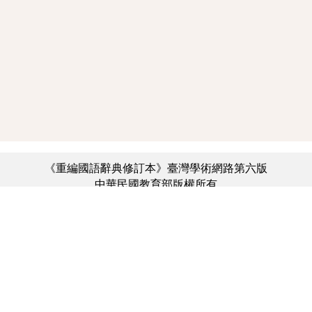
《重編國語辭典修訂本》臺灣學術網路第六版
中華民國教育部版權所有
:::
個資法及隱私聲明
|
辭典公眾授權網
|
意見交流
|
網網相連
三峽總院區地址：新北市三峽區三樹路2號、
︿
臺北院區地址：臺北市大安區和平東路一段179號、