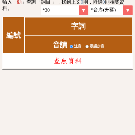
輸入「
」查詢「詞目 」，找到正文
0
則，附錄
0
則相關資
㔡
料。
字詞
編號
音讀
注音
漢語拼音
查無資料