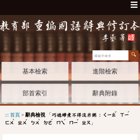
☰
基本檢索
進階檢索
部首索引
辭典附錄
ˇ
ˊ
:::
首頁
>
辭典檢視
「
巧媳婦煮不得沒米粥 :
ㄑㄧㄠ
ㄒㄧ
ˋ
ˇ
ˋ
ˊ
ˊ
ˇ
」
ㄈㄨ
ㄓㄨ
ㄅㄨ
ㄉㄜ
ㄇㄟ
ㄇㄧ
ㄓㄡ