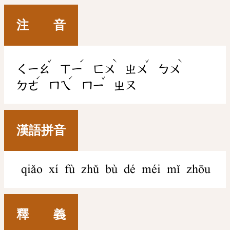
注 音
ˇ
ˊ
ˋ
ˇ
ˋ
ㄑㄧㄠ
ㄒㄧ
ㄈㄨ
ㄓㄨ
ㄅㄨ
ˊ
ˊ
ˇ
ㄉㄜ
ㄇㄟ
ㄇㄧ
ㄓㄡ
漢語拼音
qiǎo xí fù zhǔ bù dé méi mǐ zhōu
釋 義