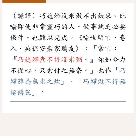
（諺語）巧媳婦沒米做不出飯來。比
喻即使非常靈巧的人，做事缺乏必要
條件，也難以完成。《喻世明言．卷
八．吳保安棄家贖友》：「常言：
『
巧媳婦煮不得沒米粥
。』你如今力
不從心，只索付之無奈。」也作「
巧
婦難為無米之炊
」、「
巧婦做不得無
麵餺飥
」。