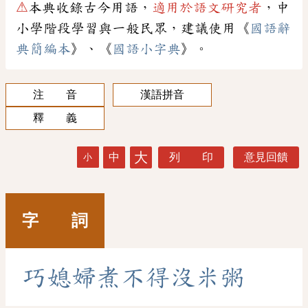
⚠
本典收錄古今用語，
適用於語文研究者
，中
小學階段學習與一般民眾，建議使用《
國語辭
典簡編本
》、《
國語小字典
》。
注 音
漢語拼音
釋 義
大
中
列 印
意見回饋
小
字 詞
巧
媳
婦
煮
不
得
沒
米
粥