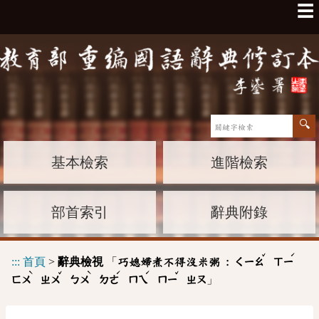
☰
基本檢索
進階檢索
部首索引
辭典附錄
ˇ
ˊ
:::
首頁
>
辭典檢視
「
巧媳婦煮不得沒米粥 :
ㄑㄧㄠ
ㄒㄧ
ˋ
ˇ
ˋ
ˊ
ˊ
ˇ
」
ㄈㄨ
ㄓㄨ
ㄅㄨ
ㄉㄜ
ㄇㄟ
ㄇㄧ
ㄓㄡ