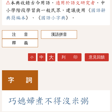
⚠
本典收錄古今用語，
適用於語文研究者
，中
小學階段學習與一般民眾，建議使用《
國語辭
典簡編本
》、《
國語小字典
》。
注 音
漢語拼音
釋 義
大
中
列 印
意見回饋
小
字 詞
巧
媳
婦
煮
不
得
沒
米
粥