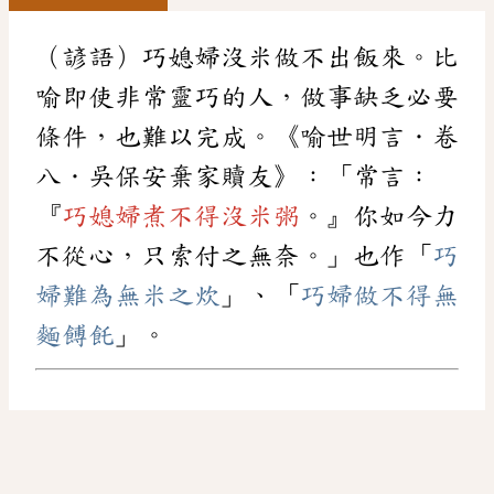
（諺語）巧媳婦沒米做不出飯來。比
喻即使非常靈巧的人，做事缺乏必要
條件，也難以完成。《喻世明言．卷
八．吳保安棄家贖友》：「常言：
『
巧媳婦煮不得沒米粥
。』你如今力
不從心，只索付之無奈。」也作「
巧
婦難為無米之炊
」、「
巧婦做不得無
麵餺飥
」。