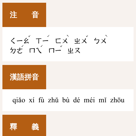
注 音
ˇ
ˊ
ˋ
ˇ
ˋ
ㄑㄧㄠ
ㄒㄧ
ㄈㄨ
ㄓㄨ
ㄅㄨ
ˊ
ˊ
ˇ
ㄉㄜ
ㄇㄟ
ㄇㄧ
ㄓㄡ
漢語拼音
qiǎo xí fù zhǔ bù dé méi mǐ zhōu
釋 義