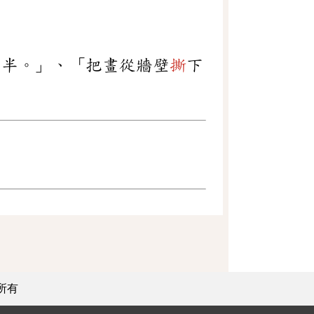
兩半。」、「把畫從牆壁
撕
下
所有