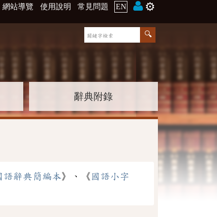
⚙️
網站導覽
使用說明
常見問題
EN
辭典附錄
國語辭典簡編本
》、《
國語小字