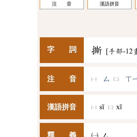
注 音
漢語拼音
撕
字 詞
[手部-12
注 音
ㄙ
ㄒ
漢語拼音
sī
xī
釋 義
㈠
ㄙ