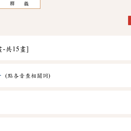
釋 義
畫-共15畫]
ㄧ
(點各音查相關詞)