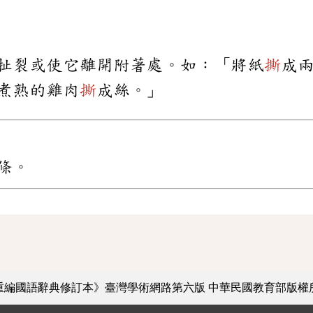
扯裂或使它離開附著處。如：「將紙
撕
成
煮熟的雞肉
撕
成絲。」
條。
重編國語辭典修訂本》臺灣學術網路第六版
中華民國教育部版權