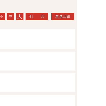
大
中
列 印
意見回饋
小