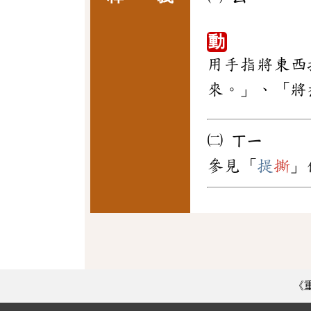
動
用手指將東西
來。」、「將
㈡
ㄒㄧ
參見「
提
撕
」
《