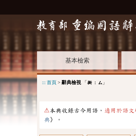
基本檢索
:::
首頁
>
辭典檢視
「
」
撕 :
ㄙ
⚠
本典收錄古今用語，
適用於語文
典
》。