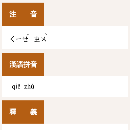
注 音
ˇ
ˋ
ㄑㄧㄝ
ㄓㄨ
漢語拼音
qiě zhù
釋 義