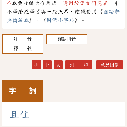
⚠
本典收錄古今用語，
適用於語文研究者
，中
小學階段學習與一般民眾，建議使用《
國語辭
典簡編本
》、《
國語小字典
》。
注 音
漢語拼音
釋 義
大
中
列 印
意見回饋
小
字 詞
且
住