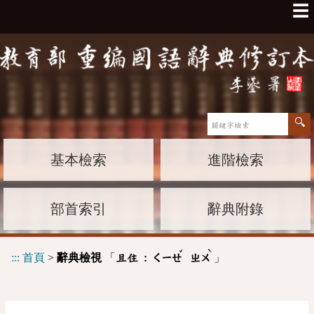
☰
基本檢索
進階檢索
部首索引
辭典附錄
ˇ
ˋ
:::
首頁
>
辭典檢視
「
」
且住 :
ㄑㄧㄝ
ㄓㄨ