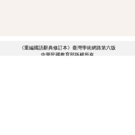
《重編國語辭典修訂本》臺灣學術網路第六版
中華民國教育部版權所有
:::
個資法及隱私聲明
|
辭典公眾授權網
|
意見交流
|
網網相連
三峽總院區地址：新北市三峽區三樹路2號、
︿
臺北院區地址：臺北市大安區和平東路一段179號、
臺中院區地址：臺中市豐原區師範街67號
電話總機：(02)7740-7890、
傳真：(02)7740-7064、
TANet VoIP：9009-7890
線上人數: 2851
累積總人次: 731,975,812