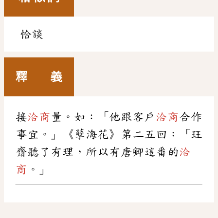
恰談
釋 義
接
洽商
量。如：「他跟客戶
洽商
合作
事宜。」《孽海花》第二五回：「玨
齋聽了有理，所以有唐卿這番的
洽
商
。」