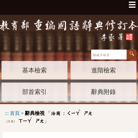
☰
基本檢索
進階檢索
部首索引
辭典附錄
ˋ
:::
首頁
>
辭典檢視
「
洽商 :
ㄑㄧㄚ
ㄕㄤ
ˊ
」
ㄒㄧㄚ
ㄕㄤ
(又音)