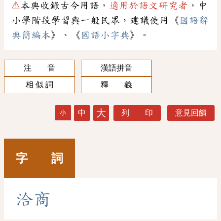
⚠
本典收錄古今用語，
適用於語文研究者
，中
小學階段學習與一般民眾，建議使用《
國語辭
典簡編本
》、《
國語小字典
》。
注 音
漢語拼音
相 似 詞
釋 義
大
中
列 印
意見回饋
小
字 詞
洽
商