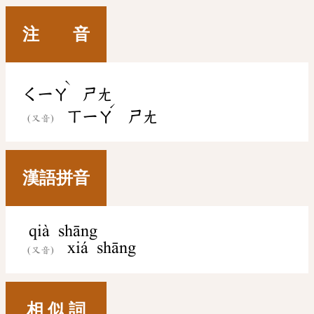
注 音
ˋ
ㄑㄧㄚ
ㄕㄤ
ˊ
ㄒㄧㄚ
ㄕㄤ
(又音)
漢語拼音
qià shāng
xiá shāng
(又音)
相 似 詞