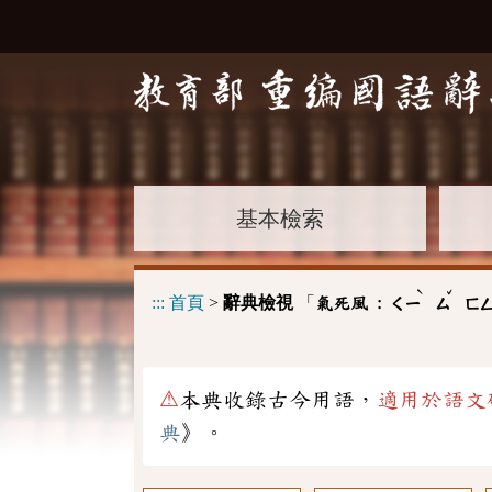
基本檢索
ˋ
ˇ
:::
首頁
>
辭典檢視
「
氣死風 :
ㄑㄧ
ㄙ
ㄈ
⚠
本典收錄古今用語，
適用於語文
典
》。