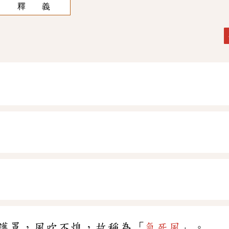
釋 義
護罩，風吹不熄，故稱為「
氣死風
」。