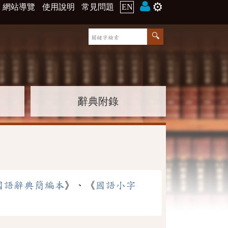
⚙️
網站導覽
使用說明
常見問題
EN
辭典附錄
國語辭典簡編本
》、《
國語小字