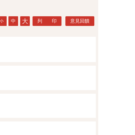
大
中
列 印
意見回饋
小