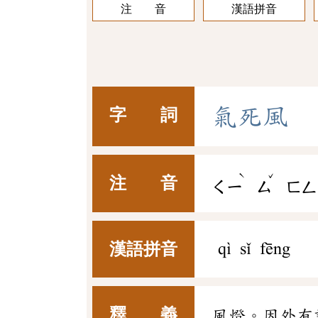
注 音
漢語拼音
氣
死
風
字 詞
ˋ
ˇ
注 音
ㄑㄧ
ㄙ
ㄈㄥ
漢語拼音
qì sǐ fēng
釋 義
風燈。因外有