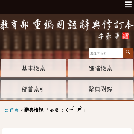
☰
基本檢索
進階檢索
部首索引
辭典附錄
ˇ
ˋ
:::
首頁
>
辭典檢視
「
」
起誓 :
ㄑㄧ
ㄕ