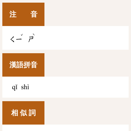
注 音
ˇ
ˋ
ㄑㄧ
ㄕ
漢語拼音
qǐ shì
相 似 詞