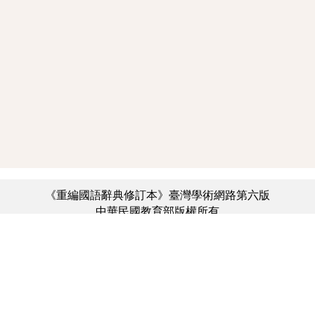
《重編國語辭典修訂本》臺灣學術網路第六版
中華民國教育部版權所有
:::
個資法及隱私聲明
|
辭典公眾授權網
|
意見交流
|
網網相連