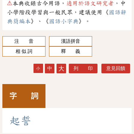
⚠
本典收錄古今用語，
適用於語文研究者
，中
小學階段學習與一般民眾，建議使用《
國語辭
典簡編本
》、《
國語小字典
》。
注 音
漢語拼音
相 似 詞
釋 義
大
中
列 印
意見回饋
小
字 詞
起
誓