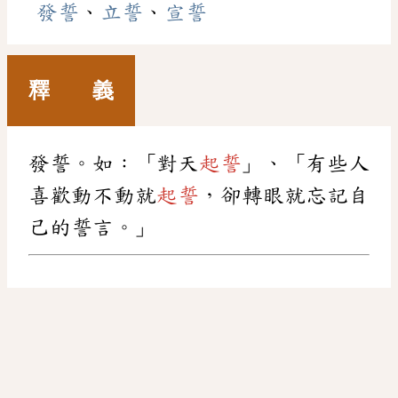
發誓
、
立誓
、
宣誓
釋 義
發誓。如：「對天
起誓
」、「有些人
喜歡動不動就
起誓
，卻轉眼就忘記自
己的誓言。」