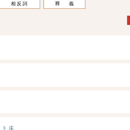
相 反 詞
釋 義
、
上床