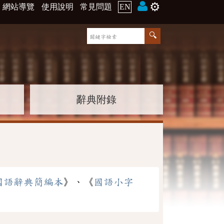
⚙️
網站導覽
使用說明
常見問題
EN
辭典附錄
國語辭典簡編本
》、《
國語小字