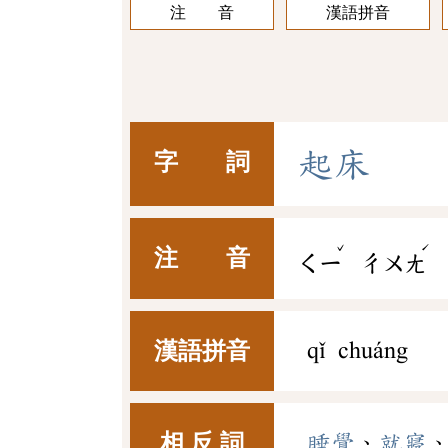
注 音
漢語拼音
起
床
字 詞
ˇ
ˊ
注 音
ㄑㄧ
ㄔㄨㄤ
漢語拼音
qǐ chuáng
相 反 詞
睡覺
、
就寢