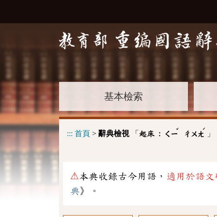
基本檢索
ˇ
ˊ
:::
首頁
>
辭典檢視
「
」
起床 :
ㄑㄧ
ㄔㄨㄤ
⚠
本典收錄古今用語，
適用於語文
典
》。