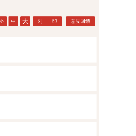
大
中
列 印
意見回饋
小