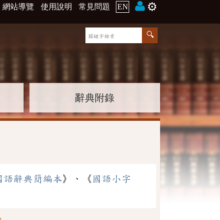
⚙️
網站導覽
使用說明
常見問題
EN
辭典附錄
國語辭典簡編本
》、《
國語小字