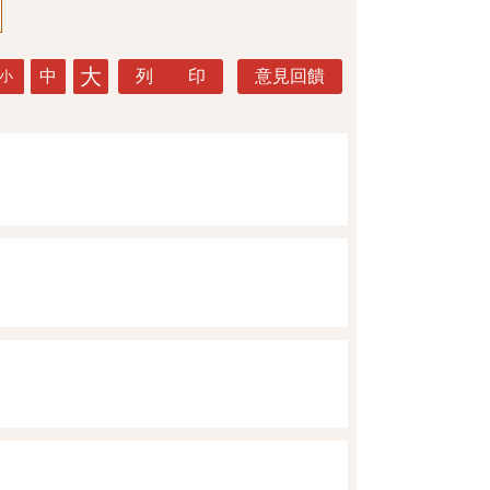
大
中
列 印
意見回饋
小