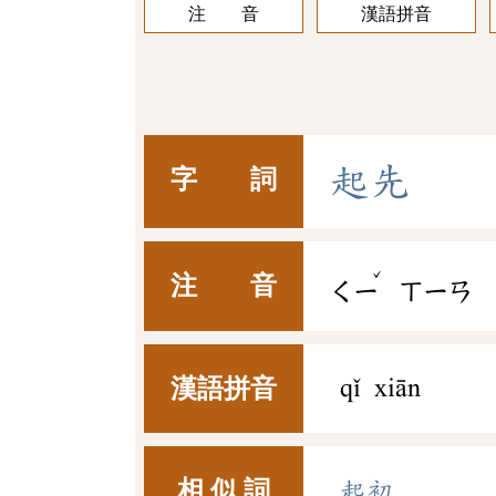
注 音
漢語拼音
起
先
字 詞
ˇ
注 音
ㄑㄧ
ㄒㄧㄢ
漢語拼音
qǐ xiān
相 似 詞
起初