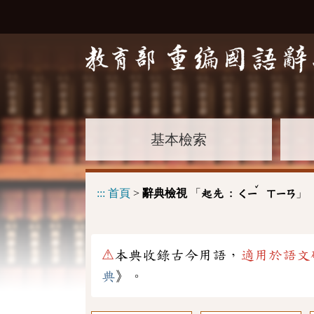
基本檢索
ˇ
:::
首頁
>
辭典檢視
「
」
起先 :
ㄑㄧ
ㄒㄧㄢ
⚠
本典收錄古今用語，
適用於語文
典
》。