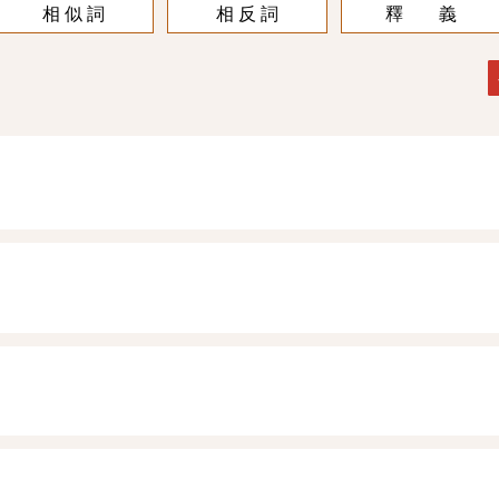
相 似 詞
相 反 詞
釋 義