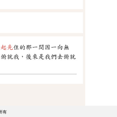
雯
起先
住的那一間因一向無
來俯就我，後來是我們去俯就
所有