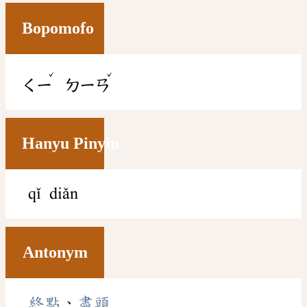
Bopomofo
ˇ
ˇ
ㄑㄧ
ㄉㄧㄢ
Hanyu Pinyin
qǐ diǎn
Antonym
終點
、
盡頭