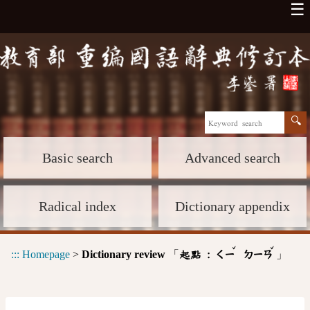
☰
Basic search
Advanced search
Radical index
Dictionary appendix
ˇ
ˇ
:::
Homepage
>
Dictionary review
「
」
起點 :
ㄑㄧ
ㄉㄧㄢ