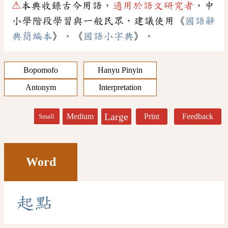
⚠
本典收錄古今用語，
適用於語文研究者
，中
小學階段學習與一般民眾，建議使用《
國語辭
典簡編本
》、《
國語小字典
》。
Bopomofo
Hanyu Pinyin
Antonym
Interpretation
Large
Medium
Print
Feedback
Small
Word
起
點