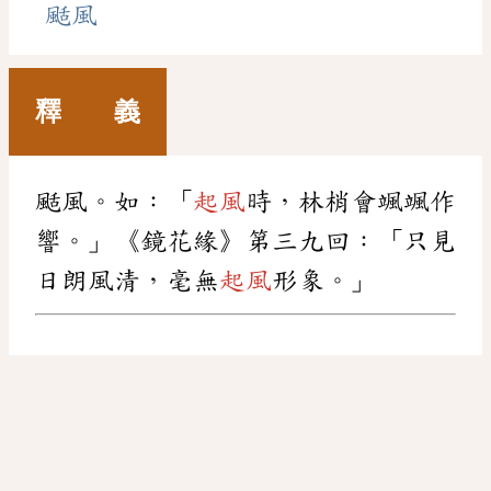
颳風
釋 義
颳風。如：「
起風
時，林梢會颯颯作
響。」《鏡花緣》第三九回：「只見
日朗風清，毫無
起風
形象。」