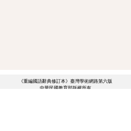
《重編國語辭典修訂本》臺灣學術網路第六版
中華民國教育部版權所有
:::
個資法及隱私聲明
|
辭典公眾授權網
|
意見交流
|
網網相連