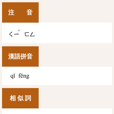
注 音
ˇ
ㄑㄧ
ㄈㄥ
漢語拼音
qǐ fēng
相 似 詞