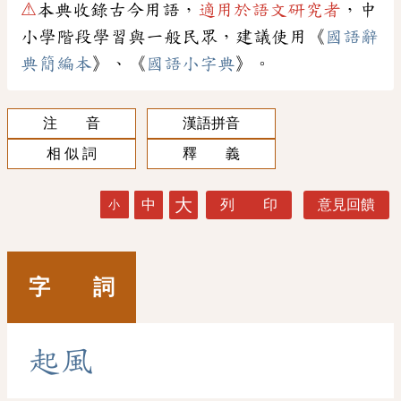
⚠
本典收錄古今用語，
適用於語文研究者
，中
小學階段學習與一般民眾，建議使用《
國語辭
典簡編本
》、《
國語小字典
》。
注 音
漢語拼音
相 似 詞
釋 義
大
中
列 印
意見回饋
小
字 詞
起
風