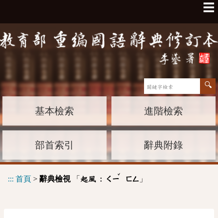
☰
基本檢索
進階檢索
部首索引
辭典附錄
ˇ
:::
首頁
>
辭典檢視
「
」
起風 :
ㄑㄧ
ㄈㄥ