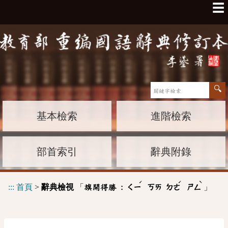
☰
基本檢索
進階檢索
部首索引
辭典附錄
ˊ
ˊ
ˋ
:::
首頁
>
辭典檢視
「
」
旗開得勝 :
ㄑㄧ
ㄎㄞ
ㄉㄜ
ㄕㄥ