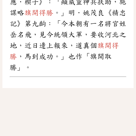
應．楔子》：「顯威靈神兵扶助，施
謀略
旗開得勝
。」明．姚茂良《精忠
記》第九齣：「今本朝有一名將官姓
岳名飛，見今統領大軍，要收河北之
地，近日邊上報來，道真個
旗開得
勝
，馬到成功。」也作「旗開取
勝」。