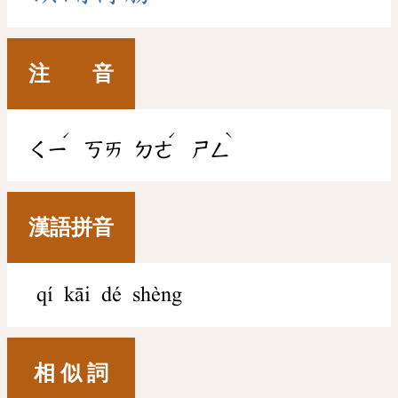
注 音
ˊ
ˊ
ˋ
ㄑㄧ
ㄎㄞ
ㄉㄜ
ㄕㄥ
漢語拼音
qí kāi dé shèng
相 似 詞