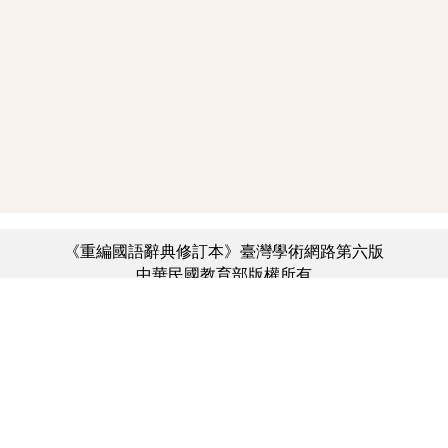
《重編國語辭典修訂本》臺灣學術網路第六版
中華民國教育部版權所有
:::
個資法及隱私聲明
|
辭典公眾授權網
|
意見交流
|
網網相連
三峽總院區地址：新北市三峽區三樹路2號、
︿
臺北院區地址：臺北市大安區和平東路一段179號、