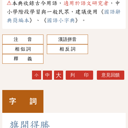
⚠
本典收錄古今用語，
適用於語文研究者
，中
小學階段學習與一般民眾，建議使用《
國語辭
典簡編本
》、《
國語小字典
》。
注 音
漢語拼音
相 似 詞
相 反 詞
釋 義
大
中
列 印
意見回饋
小
字 詞
旗
開
得
勝