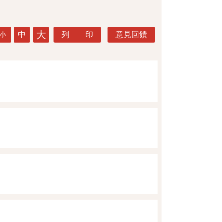
大
中
列 印
意見回饋
小