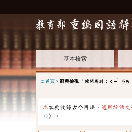
基本檢索
ˊ
:::
首頁
>
辭典檢視
「
旗開馬到 :
ㄑㄧ
ㄎㄞ
⚠
本典收錄古今用語，
適用於語文
典
》。