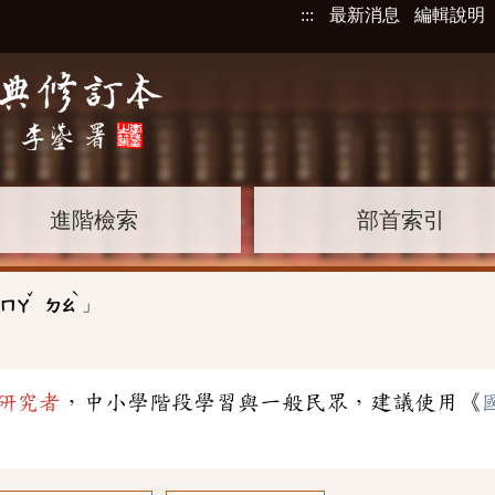
:::
最新消息
編輯說明
進階檢索
部首索引
ˇ
ˋ
」
ㄇㄚ
ㄉㄠ
研究者
，中小學階段學習與一般民眾，建議使用《