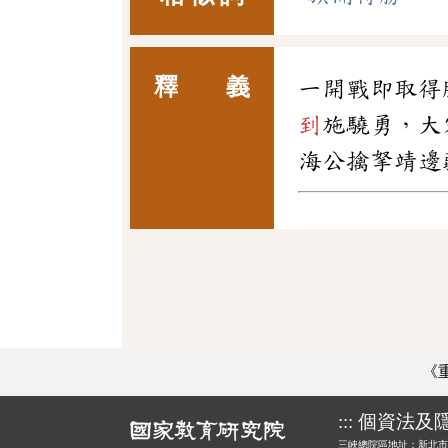
釋 義
一開戰即取得
到
施驍勇，大
海公擒拏靖邊
《
:::
個資法及
三峽總院區地址：新北市