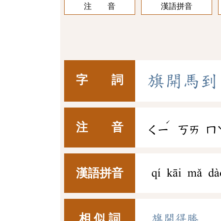
注 音
漢語拼音
旗
開
馬
到
字 詞
ˊ
注 音
ㄑㄧ
ㄎㄞ
ㄇ
漢語拼音
qí kāi mǎ dà
相 似 詞
旗開得勝