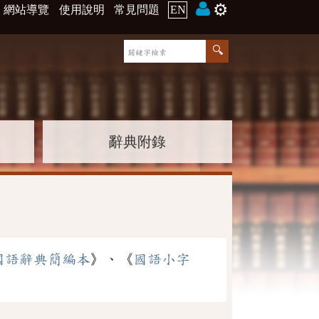
⚙️
網站導覽
使用說明
常見問題
EN
辭典附錄
國語辭典簡編本
》、《
國語小字