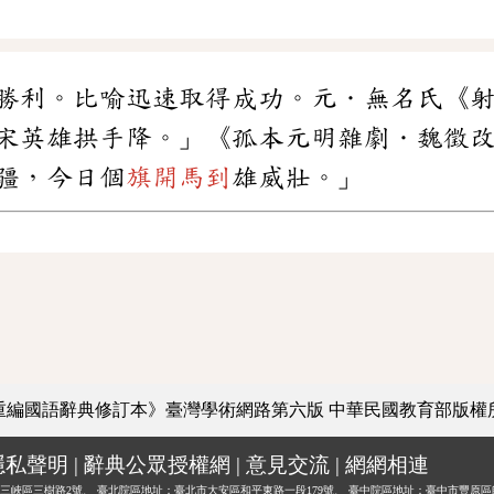
勝利。比喻迅速取得成功。元．無名氏《
宋英雄拱手降。」《孤本元明雜劇．魏徵
疆，今日個
旗開馬到
雄威壯。」
重編國語辭典修訂本》臺灣學術網路第六版
中華民國教育部版權
隱私聲明
|
辭典公眾授權網
|
意見交流
|
網網相連
三峽區三樹路2號、
臺北院區地址：臺北市大安區和平東路一段179號、
臺中院區地址：臺中市豐原區