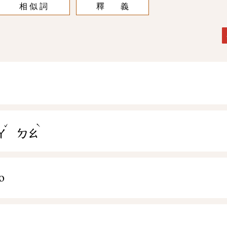
相 似 詞
釋 義
ˇ
ˋ
ㄚ
ㄉㄠ
o