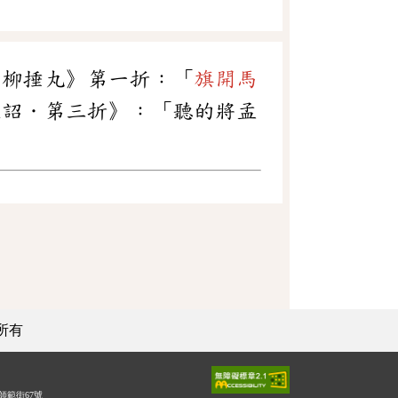
射柳捶丸》第一折：「
旗開馬
改詔．第三折》：「聽的將孟
所有
師範街67號