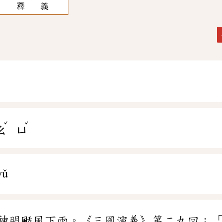
釋 義
ˇ
ˇ
ㄠ
ㄩ
yǔ
神明颳風下雨。《三國演義》第二九回：