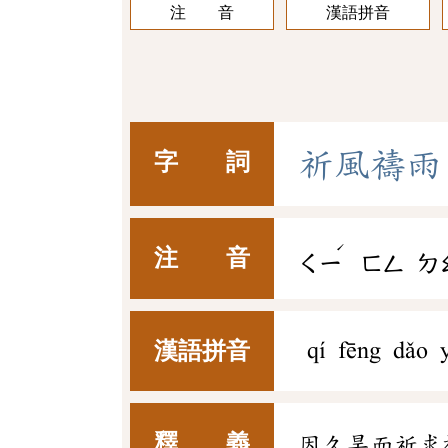
注 音
漢語拼音
祈
風
禱
雨
字 詞
ˊ
注 音
ㄑㄧ
ㄈㄥ
ㄉ
漢語拼音
qí fēng dǎo 
釋 義
因久旱而祈求