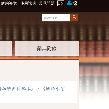
⚙️
網站導覽
使用說明
常見問題
EN
辭典附錄
國語辭典簡編本
》、《
國語小字