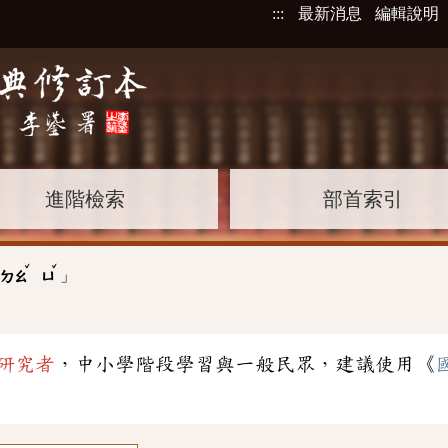
:::
最新消息
編輯說明
進階檢索
部首索引
ˇ
ˇ
」
ㄉㄠ
ㄩ
研究者
，中小學階段學習與一般民眾，建議使用《