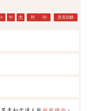
大
中
列 印
意見回饋
小
「某素知于道人能
祈風禱雨
。