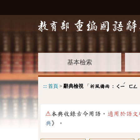
基本檢索
ˊ
:::
首頁
>
辭典檢視
「
祈風禱雨 :
ㄑㄧ
ㄈㄥ
⚠
本典收錄古今用語，
適用於語文
典
》。