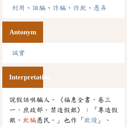
利用
、
誑騙
、
詐騙
、
詐欺
、
愚弄
Antonym
誠實
Interpretation
說假話哄騙人。《福惠全書．卷三
一．庶政部．禁造假銀》：「專造假
銀，
欺騙
愚民。」也作「
欺謾
」、