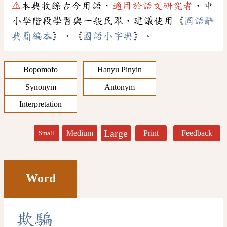
⚠
本典收錄古今用語，
適用於語文研究者
，中
小學階段學習與一般民眾，建議使用《
國語辭
典簡編本
》、《
國語小字典
》。
Bopomofo
Hanyu Pinyin
Synonym
Antonym
Interpretation
Large
Medium
Print
Feedback
Small
Word
欺
騙