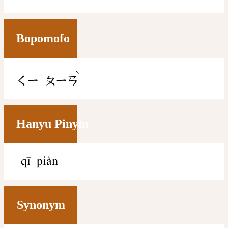
Bopomofo
ˋ
ㄑㄧ
ㄆㄧㄢ
Hanyu Pinyin
qī piàn
Synonym