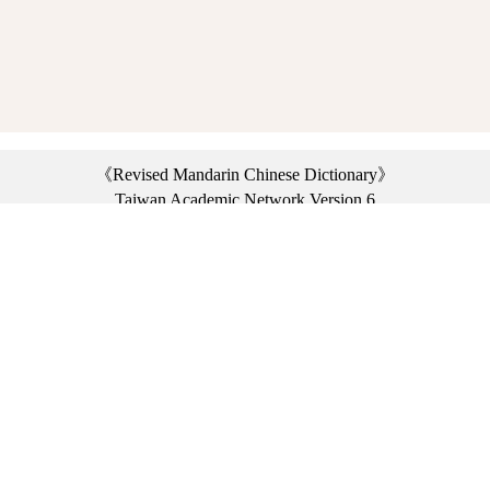
《Revised Mandarin Chinese Dictionary》
Taiwan Academic Network Version 6
©2021 Ministry of Education, R.O.C. All rights reserved.
︿
:::
Privacy statement
|
Dictionary network
|
Opinion exchange
|
Network Links
Headquarters: No. 2, Sanshu Rd., Sanxia Dist., New Taipei City 23703, Taiwan
(R.O.C.)、
Taipei Branch: No. 179, Sec. 1, Heping E. Rd., Daan Dist., Taipei City 10644,
Taiwan (R.O.C.)、