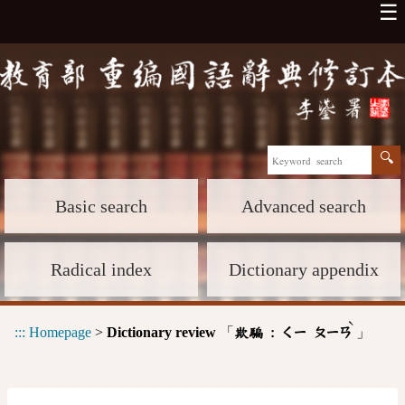
☰
Basic search
Advanced search
Radical index
Dictionary appendix
ˋ
:::
Homepage
>
Dictionary review
「
」
欺騙 :
ㄑㄧ
ㄆㄧㄢ