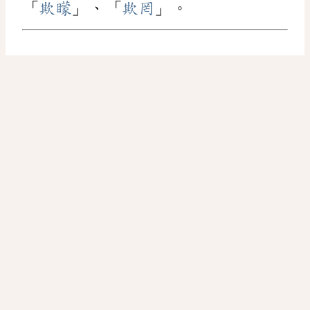
「
欺矇
」、「
欺罔
」。