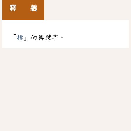
釋 義
「
捃
」的異體字。