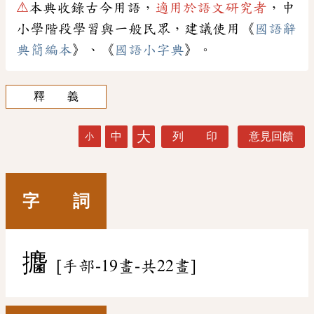
⚠
本典收錄古今用語，
適用於語文研究者
，中
小學階段學習與一般民眾，建議使用《
國語辭
典簡編本
》、《
國語小字典
》。
釋 義
大
中
列 印
意見回饋
小
字 詞
攟
[手部-19畫-共22畫]