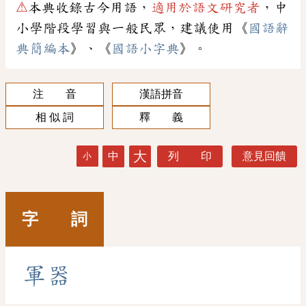
⚠
本典收錄古今用語，
適用於語文研究者
，中
小學階段學習與一般民眾，建議使用《
國語辭
典簡編本
》、《
國語小字典
》。
注 音
漢語拼音
相 似 詞
釋 義
大
中
列 印
意見回饋
小
字 詞
軍
器