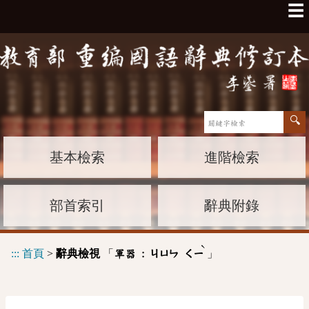
☰
基本檢索
進階檢索
部首索引
辭典附錄
ˋ
:::
首頁
>
辭典檢視
「
」
軍器 :
ㄐㄩㄣ
ㄑㄧ