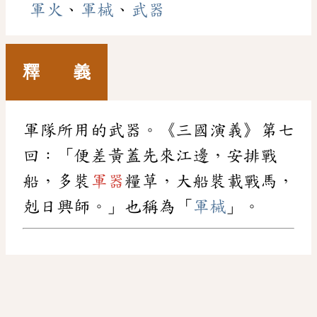
軍火
、
軍械
、
武器
釋 義
軍隊所用的武器。《三國演義》第七
回：「便差黃蓋先來江邊，安排戰
船，多裝
軍器
糧草，大船裝載戰馬，
剋日興師。」也稱為「
軍械
」。