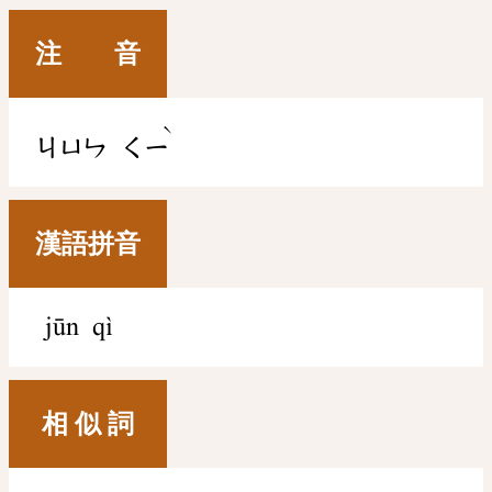
注 音
ˋ
ㄐㄩㄣ
ㄑㄧ
漢語拼音
jūn qì
相 似 詞