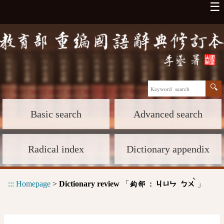
☰
Basic search
Advanced search
Radical index
Dictionary appendix
ˋ
:::
Homepage
>
Dictionary review
「
」
鈞部 :
ㄐㄩㄣ
ㄅㄨ