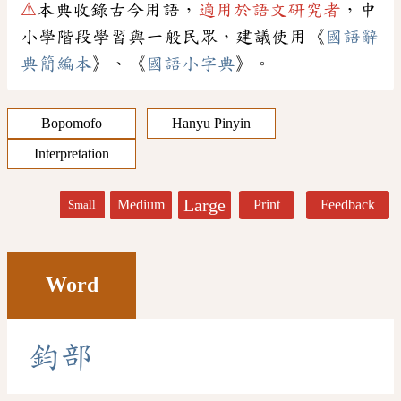
⚠
本典收錄古今用語，
適用於語文研究者
，中
小學階段學習與一般民眾，建議使用《
國語辭
典簡編本
》、《
國語小字典
》。
Bopomofo
Hanyu Pinyin
Interpretation
Large
Medium
Print
Feedback
Small
Word
鈞
部