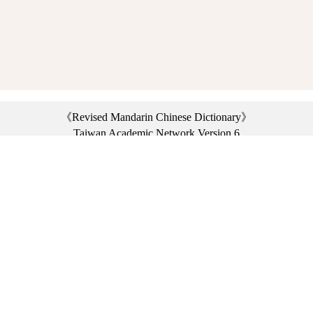
《Revised Mandarin Chinese Dictionary》
Taiwan Academic Network Version 6
©2021 Ministry of Education, R.O.C. All rights reserved.
︿
:::
Privacy statement
|
Dictionary network
|
Opinion exchange
|
Network Links
Headquarters: No. 2, Sanshu Rd., Sanxia Dist., New Taipei City 23703, Taiwan
(R.O.C.)、
Taipei Branch: No. 179, Sec. 1, Heping E. Rd., Daan Dist., Taipei City 10644,
Taiwan (R.O.C.)、