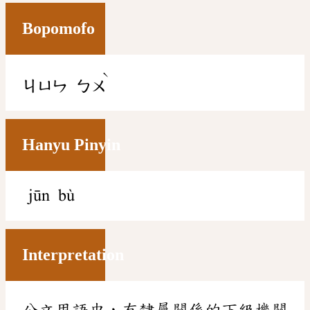
Bopomofo
ˋ
ㄐㄩㄣ
ㄅㄨ
Hanyu Pinyin
jūn bù
Interpretation
公文用語中，有隸屬關係的下級機關